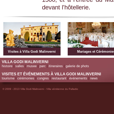
devant l'hôtellerie.
Visites à Villa Godi Malinverni
Mariages et Cérémonie
VILLA GODI MALINVERNI
histoire
|
salles
|
musee
|
parc
|
itineraires
|
galerie de phots
VISITES ET ÉVÉNEMENTS À VILLA GODI MALINVERNI
tourisme
|
cérémonies
|
congres
|
restaurant
|
événements
|
news
© 2009 - 2013 Villa Godi Malinverni - Villa vénitienne du Palladio