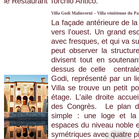
le
Restaurant Torchio Antico
.
Villa Godi Malinverni – Villa vénitienne du Pa
La façade antérieure de la 
vers l'ouest. Un grand es
avec fresques, et qui va s
peut observer la structur
divisent tout en soutena
dessus de celle central
Godi, représenté par un l
Villa se trouve un petit 
étage. L'aile droite accuei
des Congrès. Le plan de
simple : une loge et la 
espaces du niveau noble e
symétriques avec quatre p