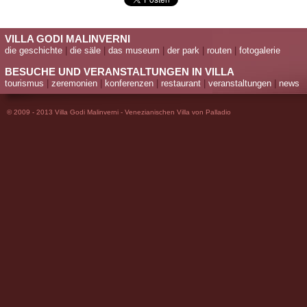
VILLA GODI MALINVERNI
die geschichte
|
die säle
|
das museum
|
der park
|
routen
|
fotogalerie
BESUCHE UND VERANSTALTUNGEN IN VILLA
tourismus
|
zeremonien
|
konferenzen
|
restaurant
|
veranstaltungen
|
news
© 2009 - 2013 Villa Godi Malinverni - Venezianischen Villa von Palladio